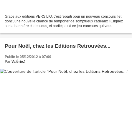
Grâce aux éditions VERSILIO, c'est reparti pour un nouveau concours ! et
donc, une nouvelle chance de remporter de somptueux cadeaux ! Cliquez
sur la bannière ci-dessous, et participez à ce jeu-concours qui vous
permettra peut-être de gagner le dernier...
Pour Noël, chez les Editions Retrouvées...
Publié le 05/12/2012 à 07:00
Par
Valérie:)