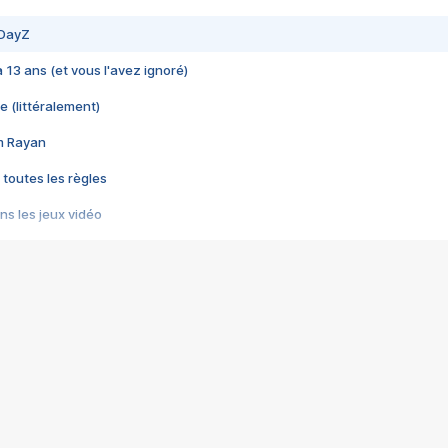
 DayZ
 a 13 ans (et vous l'avez ignoré)
e (littéralement)
im Rayan
 toutes les règles
s les jeux vidéo
us choquant de Rockstar ? - Le scandale BULLY
e plus moche de Steam
du RÊVE tourne au CAUCHEMAR
pendant 8 heures
it… à tort
umiliés par un jeu vidéo