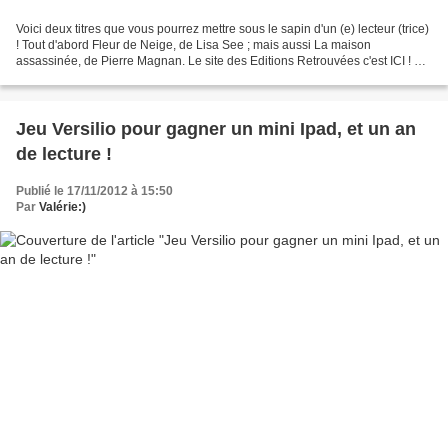
Voici deux titres que vous pourrez mettre sous le sapin d'un (e) lecteur (trice)
! Tout d'abord Fleur de Neige, de Lisa See ; mais aussi La maison
assassinée, de Pierre Magnan. Le site des Editions Retrouvées c'est ICI ! ©
ma-librairie-virtuelle.over-blog.com...
Jeu Versilio pour gagner un mini Ipad, et un an
de lecture !
Publié le 17/11/2012 à 15:50
Par
Valérie:)