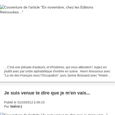
... C'est une pléiade d'auteurs, et d'histoires, qui vous attendent ! Jugez-en
plutôt avec par ordre alphabétique d'entrée en scène : Henri Amouroux avec
"La vie des Français sous l'Occupation", puis Janine Boissard avec "Histoire
d'amour", viennent ensuite...
Je suis venue te dire que je m'en vais...
Publié le 31/10/2012 à 06:15
Par
Valérie:)