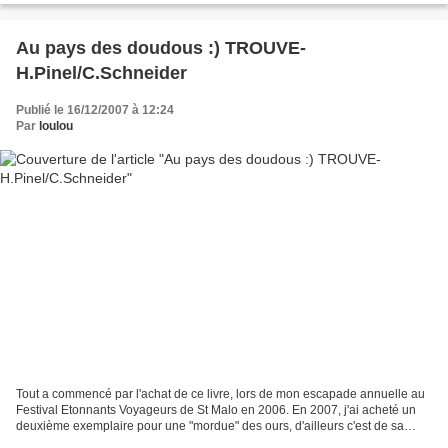
Au pays des doudous :) TROUVE-
H.Pinel/C.Schneider
Publié le 16/12/2007 à 12:24
Par
loulou
Tout a commencé par l'achat de ce livre, lors de mon escapade annuelle au
Festival Etonnants Voyageurs de St Malo en 2006. En 2007, j'ai acheté un
deuxième exemplaire pour une "mordue" des ours, d'ailleurs c'est de sa
faute si je suis devenue accro moi...