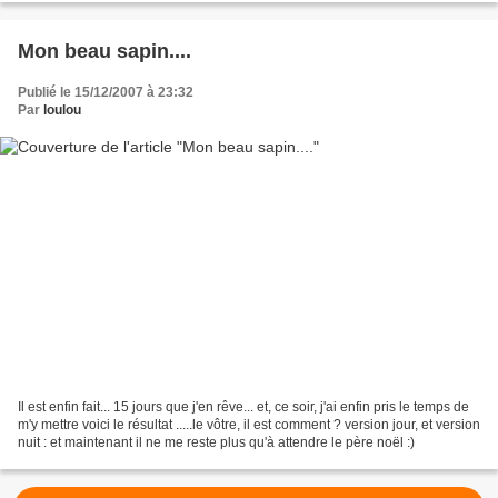
Mon beau sapin....
Publié le 15/12/2007 à 23:32
Par
loulou
Il est enfin fait... 15 jours que j'en rêve... et, ce soir, j'ai enfin pris le temps de
m'y mettre voici le résultat .....le vôtre, il est comment ? version jour, et version
nuit : et maintenant il ne me reste plus qu'à attendre le père noël :)