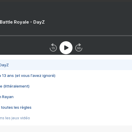
 Battle Royale - DayZ
 DayZ
 a 13 ans (et vous l'avez ignoré)
e (littéralement)
im Rayan
 toutes les règles
s les jeux vidéo
us choquant de Rockstar ? - Le scandale BULLY