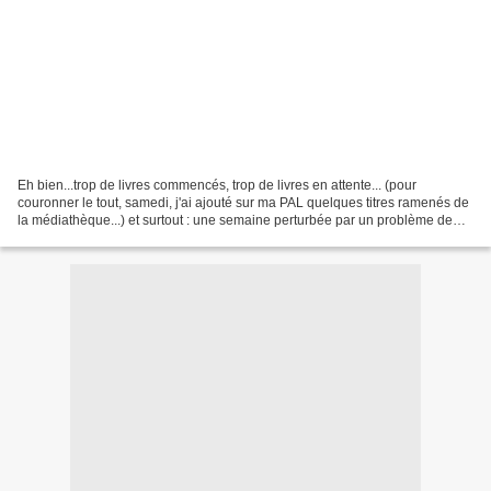
Eh bien...trop de livres commencés, trop de livres en attente... (pour
couronner le tout, samedi, j'ai ajouté sur ma PAL quelques titres ramenés de
la médiathèque...) et surtout : une semaine perturbée par un problème de
voiture... A quand un monde magique...