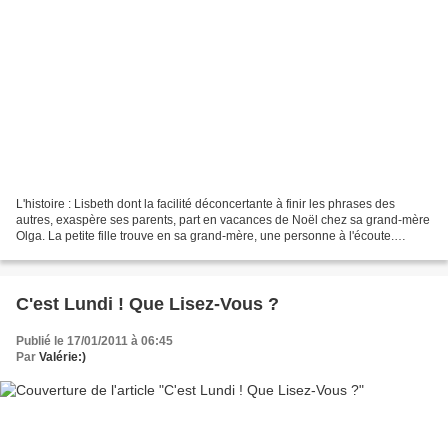
L'histoire : Lisbeth dont la facilité déconcertante à finir les phrases des
autres, exaspère ses parents, part en vacances de Noël chez sa grand-mère
Olga. La petite fille trouve en sa grand-mère, une personne à l'écoute.
Durant ces quelques jours, elle...
C'est Lundi ! Que Lisez-Vous ?
Publié le 17/01/2011 à 06:45
Par
Valérie:)