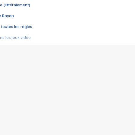
e (littéralement)
im Rayan
 toutes les règles
s les jeux vidéo
us choquant de Rockstar ? - Le scandale BULLY
e plus moche de Steam
du RÊVE tourne au CAUCHEMAR
pendant 8 heures
it… à tort
umiliés par un jeu vidéo
ire - Final Fantasy 8
ti un empire - Age of Empires