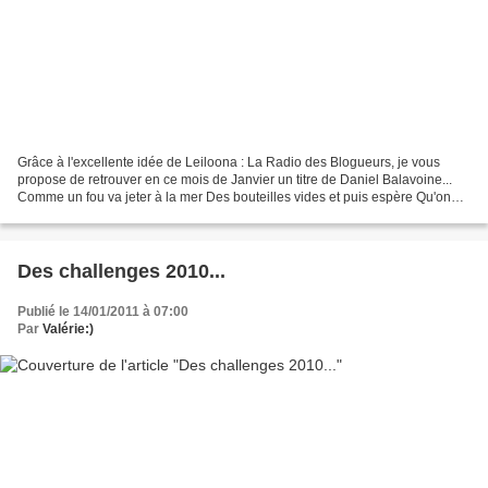
Grâce à l'excellente idée de Leiloona : La Radio des Blogueurs, je vous
propose de retrouver en ce mois de Janvier un titre de Daniel Balavoine...
Comme un fou va jeter à la mer Des bouteilles vides et puis espère Qu'on
pourra lire à travers S.O.S. écrit...
Des challenges 2010...
Publié le 14/01/2011 à 07:00
Par
Valérie:)