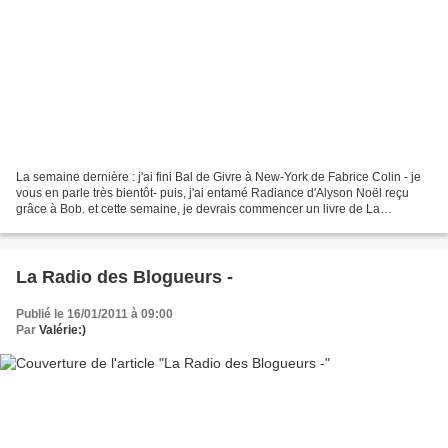
La semaine dernière : j'ai fini Bal de Givre à New-York de Fabrice Colin - je
vous en parle très bientôt- puis, j'ai entamé Radiance d'Alyson Noël reçu
grâce à Bob. et cette semaine, je devrais commencer un livre de La
Comtesse de Ségur pour le rendez-vous...
La Radio des Blogueurs -
Publié le 16/01/2011 à 09:00
Par
Valérie:)