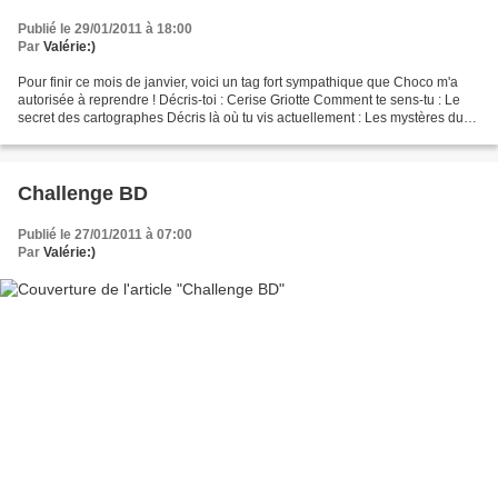
Publié le 29/01/2011 à 18:00
Par
Valérie:)
Pour finir ce mois de janvier, voici un tag fort sympathique que Choco m'a
autorisée à reprendre ! Décris-toi : Cerise Griotte Comment te sens-tu : Le
secret des cartographes Décris là où tu vis actuellement : Les mystères du
diamant bleu Si tu pouvais...
Challenge BD
Publié le 27/01/2011 à 07:00
Par
Valérie:)