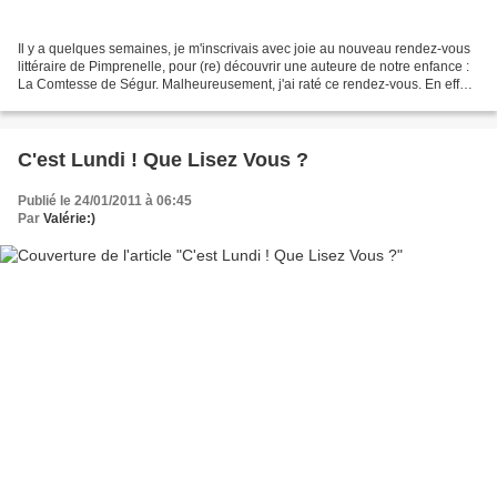
Il y a quelques semaines, je m'inscrivais avec joie au nouveau rendez-vous
littéraire de Pimprenelle, pour (re) découvrir une auteure de notre enfance :
La Comtesse de Ségur. Malheureusement, j'ai raté ce rendez-vous. En effet,
j'ai abandonné ma (re)lecture...
C'est Lundi ! Que Lisez Vous ?
Publié le 24/01/2011 à 06:45
Par
Valérie:)