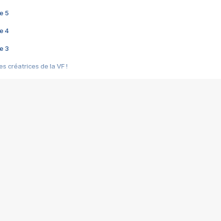
e 5
e 4
e 3
s créatrices de la VF !
e 2
e 1
e Mektoub My Love arrive enfin ! Rencontre avec Shaïn Boumedine et Sal
i : après Toni en famille
elle réalise le bouleversant Dites lui que je l'aime
ais ! Rencontre autour de Vie privée de Rebecca Zlotowski
 de Marguerite, Grave... Rencontre avec Ella Rumpf
 Les Rêveurs, un film intime sur la santé mentale