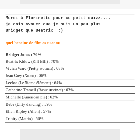
M
erci à Florinette pour ce petit quizz....
je dois avouer que je suis un peu plus
Bridget que Beatrix :)
quel-heroine-de-film.es-tu.com/
Bridget Jones : 70%
Beatrix Kidow (Kill Bill) : 70%
Vivian Ward (Pretty woman) : 68%
Jean Grey (Xmen) : 66%
Leeloo (Le 5ieme élément) : 64%
Catherine Tramell (Basic instinct) : 63%
Michelle (American pie) : 62%
Bebe (Dirty dancing) : 59%
Ellen Ripley (Alien) : 57%
Trinity (Matrix) : 56%