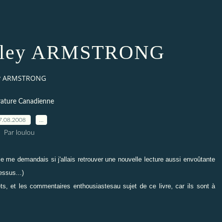
elley ARMSTRONG
ey ARMSTRONG
érature Canadienne
7.08.2008
…
Par loulou
je me demandais si j'allais retrouver une nouvelle lecture
aussi envoûtante
essus...)
lets, et les commentaires enthousiastes
au sujet de ce livre, car ils sont à