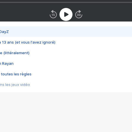
 DayZ
 a 13 ans (et vous l'avez ignoré)
e (littéralement)
im Rayan
 toutes les règles
s les jeux vidéo
us choquant de Rockstar ? - Le scandale BULLY
e plus moche de Steam
du RÊVE tourne au CAUCHEMAR
pendant 8 heures