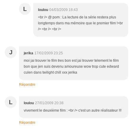
L
loulou
04/03/2009 18:43
<br /> @ pom : La lecture de la série restera plus
longtemps dans ma mémoire que le premier film !<br
/> <br /> <br />
J
jerika
17/02/2009 23:25
moi jai trouver le film tres bon est jai trouver telement le film
bon que jen suis devenu amoureuse wow trop cute edward
culen dans twilight chill xxx jerika
Répondre
L
loulou
27/01/2009 20:38
vivement le deuxième film : <br /> c'est un autre réalisateur !!!
Répondre