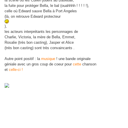
la scène où les Cullen jouent au Baseball,
la fuite pour protéger Bella, le bal (ouahhhh ! ! ! ! !),
celle où Edward sauve Bella à Port Angeles
(là, on retrouve Edward protecteur
),
les acteurs interprétants les personnages de
Charlie, Victoria, la mère de Bella, Emmet,
Rosalie (très bon casting), Jasper et Alice
(très bon casting) sont très convaincants .
Autre point positif : la
musique
! une bande originale
géniale avec un gros coup de coeur pour
cette
chanson
et
celle-ci !