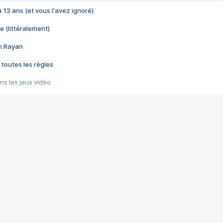
 a 13 ans (et vous l'avez ignoré)
e (littéralement)
im Rayan
 toutes les règles
s les jeux vidéo
us choquant de Rockstar ? - Le scandale BULLY
e plus moche de Steam
du RÊVE tourne au CAUCHEMAR
pendant 8 heures
it… à tort
umiliés par un jeu vidéo
ire - Final Fantasy 8