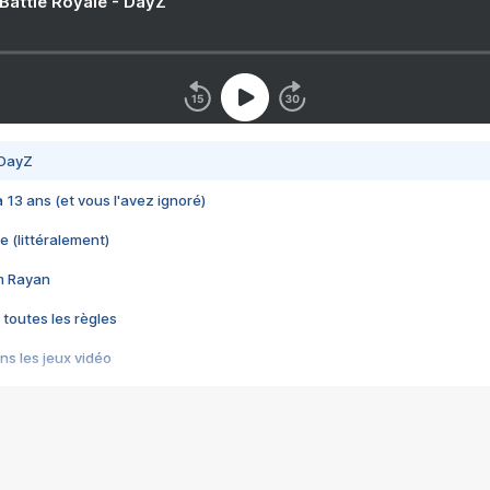
 Battle Royale - DayZ
 DayZ
 a 13 ans (et vous l'avez ignoré)
e (littéralement)
im Rayan
 toutes les règles
s les jeux vidéo
us choquant de Rockstar ? - Le scandale BULLY
e plus moche de Steam
du RÊVE tourne au CAUCHEMAR