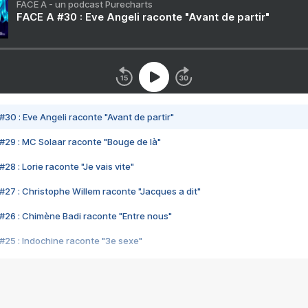
FACE A - un podcast Purecharts
FACE A #30 : Eve Angeli raconte "Avant de partir"
#30 : Eve Angeli raconte "Avant de partir"
#29 : MC Solaar raconte "Bouge de là"
28 : Lorie raconte "Je vais vite"
#27 : Christophe Willem raconte "Jacques a dit"
#26 : Chimène Badi raconte "Entre nous"
#25 : Indochine raconte "3e sexe"
#24 : Zaho raconte "C'est chelou"
#23 : Patrick Bruel raconte "Au café des délices"