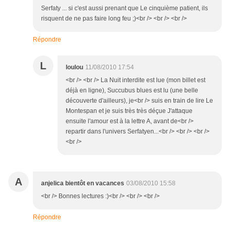
Serfaty ... si c'est aussi prenant que Le cinquième patient, ils
risquent de ne pas faire long feu ;)<br /> <br /> <br />
Répondre
L
loulou
11/08/2010 17:54
<br /> <br /> La Nuit interdite est lue (mon billet est
déjà en ligne), Succubus blues est lu (une belle
découverte d'ailleurs), je<br /> suis en train de lire Le
Montespan et je suis très très déçue J'attaque
ensuite l'amour est à la lettre A, avant de<br />
repartir dans l'univers Serfatyen...<br /> <br /> <br />
<br />
A
anjelica bientôt en vacances
03/08/2010 15:58
<br /> Bonnes lectures :)<br /> <br /> <br />
Répondre