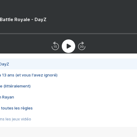
 Battle Royale - DayZ
 DayZ
 a 13 ans (et vous l'avez ignoré)
e (littéralement)
im Rayan
 toutes les règles
s les jeux vidéo
us choquant de Rockstar ? - Le scandale BULLY