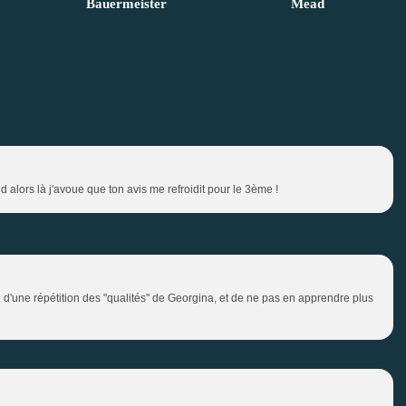
Bauermeister
Mead
 alors là j'avoue que ton avis me refroidit pour le 3ème !
on d'une répétition des "qualités" de Georgina, et de ne pas en apprendre plus