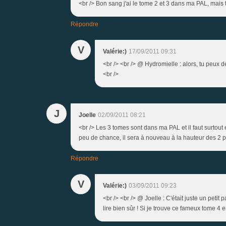
<br /> Bon sang j'ai le tome 2 et 3 dans ma PAL, mais t
Répondre
V
Valérie:)
17/09/2011 09:31
<br /> <br /> @ Hydromielle : alors, tu peux 
<br />
J
Joelle
02/09/2011 08:21
<br /> Les 3 tomes sont dans ma PAL et il faut surtout
peu de chance, il sera à nouveau à la hauteur des 2 pr
Répondre
V
Valérie:)
03/09/2011 09:23
<br /> <br /> @ Joelle : C'était juste un petit
lire bien sûr ! Si je trouve ce fameux tome 4 e