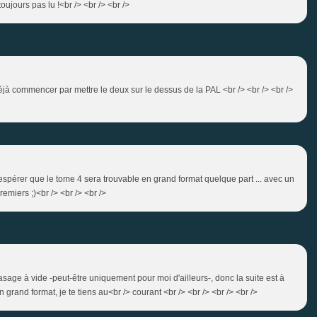
oujours pas lu !<br /> <br /> <br />
déjà commencer par mettre le deux sur le dessus de la PAL <br /> <br /> <br />
 espérer que le tome 4 sera trouvable en grand format quelque part ... avec un
emiers ;)<br /> <br /> <br />
 pasage à vide -peut-être uniquement pour moi d'ailleurs-, donc la suite est à
n grand format, je te tiens au<br /> courant <br /> <br /> <br /> <br />