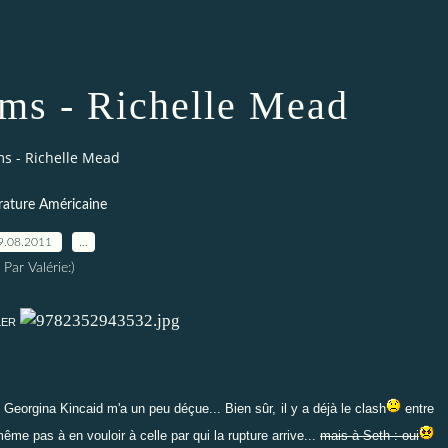
ms - Richelle Mead
s - Richelle Mead
érature Américaine
9.08.2011
…
Par Valérie:)
LER
 Georgina Kincaid m'a un peu déçue... Bien sûr, il y a déjà le clash
entre
 même pas à en vouloir à celle par qui la rupture arrive...
mais à Seth : oui