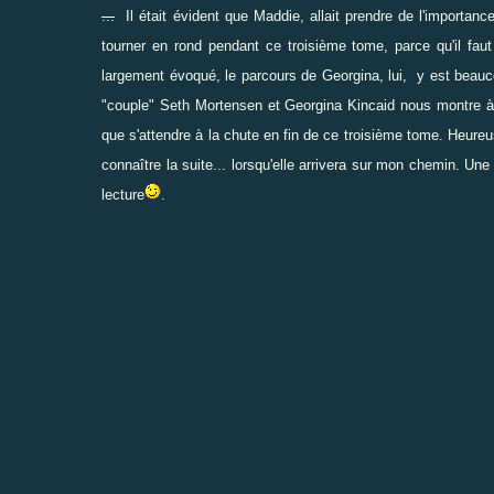
...
Il était évident que Maddie, allait prendre de l'importance 
tourner en rond pendant ce troisième tome, parce qu'il faut
largement évoqué, le parcours de Georgina, lui, y est beauco
"couple" Seth Mortensen et Georgina Kincaid nous montre à p
que s'attendre à la chute en fin de ce troisième tome. Heure
connaître la suite... lorsqu'elle arrivera sur mon chemin. U
lecture
.