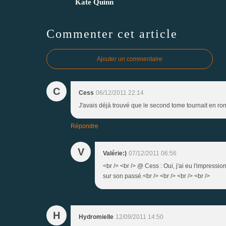
Kate Quinn
Commenter cet article
Ajouter un commentaire
C
Cess
06/12/2011 22:14
J'avais déjà trouvé que le second tome tournait en rond
Répondre
V
Valérie:)
07/12/2011 06:56
<br /> <br /> @ Cess : Oui, j'ai eu l'impressi
sur son passé.<br /> <br /> <br /> <br />
H
Hydromielle
12/09/2011 14:50