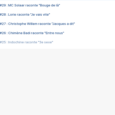
#29 : MC Solaar raconte "Bouge de là"
28 : Lorie raconte "Je vais vite"
#27 : Christophe Willem raconte "Jacques a dit"
#26 : Chimène Badi raconte "Entre nous"
#25 : Indochine raconte "3e sexe"
#24 : Zaho raconte "C'est chelou"
#23 : Patrick Bruel raconte "Au café des délices"
#22 : Kyo raconte "Le chemin"
#21 : Nolwenn Leroy raconte "Cassé"
#20 : Patrick Hernandez raconte "Born to be alive"
#19 : Lorie raconte "Près de moi"
#18 : Michael Jones raconte "A nos actes manqués" (avec Jean-Jacque