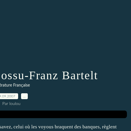
Bossu-Franz Bartelt
térature Française
9.09.2007
…
Par loulou
s savez, celui où les voyous braquent des banques, règlent