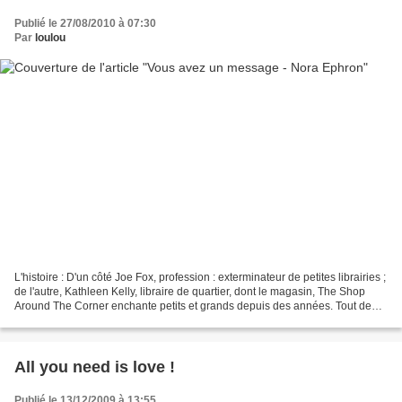
Publié le 27/08/2010 à 07:30
Par
loulou
L'histoire : D'un côté Joe Fox, profession : exterminateur de petites librairies ;
de l'autre, Kathleen Kelly, libraire de quartier, dont le magasin, The Shop
Around The Corner enchante petits et grands depuis des années. Tout deux
se connaissent sans...
All you need is love !
Publié le 13/12/2009 à 13:55