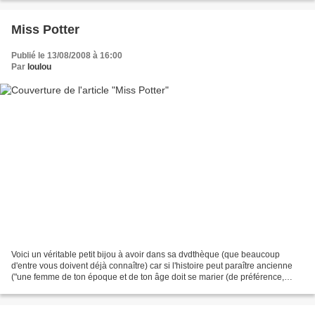
Miss Potter
Publié le 13/08/2008 à 16:00
Par
loulou
Voici un véritable petit bijou à avoir dans sa dvdthèque (que beaucoup
d'entre vous doivent déjà connaître) car si l'histoire peut paraître ancienne
("une femme de ton époque et de ton âge doit se marier (de préférence,
avec l'un des prétendants que tes...