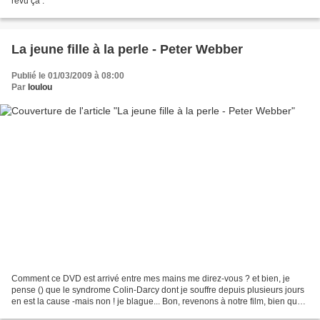
revu ça :
La jeune fille à la perle - Peter Webber
Publié le 01/03/2009 à 08:00
Par
loulou
Comment ce DVD est arrivé entre mes mains me direz-vous ? et bien, je
pense () que le syndrome Colin-Darcy dont je souffre depuis plusieurs jours
en est la cause -mais non ! je blague... Bon, revenons à notre film, bien que
je ne sache pas si celui-ci...