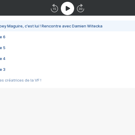
bey Maguire, c'est lui ! Rencontre avec Damien Witecka
e 6
e 5
e 4
e 3
s créatrices de la VF !
e 2
e 1
e Mektoub My Love arrive enfin ! Rencontre avec Shaïn Boumedine et Sal
i : après Toni en famille
elle réalise le bouleversant Dites lui que je l'aime