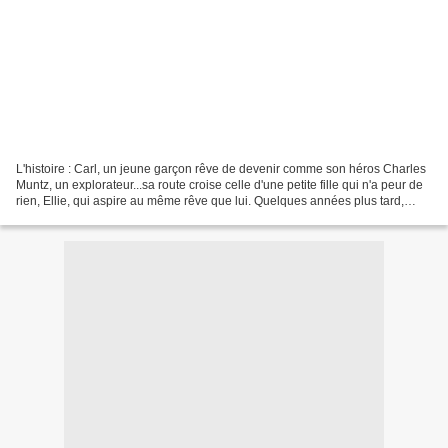
L'histoire : Carl, un jeune garçon rêve de devenir comme son héros Charles
Muntz, un explorateur...sa route croise celle d'une petite fille qui n'a peur de
rien, Ellie, qui aspire au même rêve que lui. Quelques années plus tard,
alors qu'ils sont mariés,...