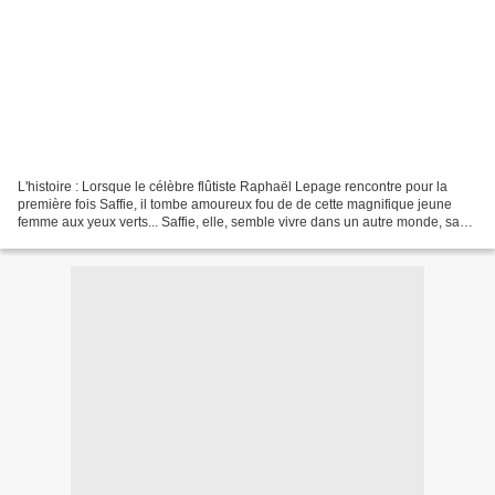
L'histoire : Lorsque le célèbre flûtiste Raphaël Lepage rencontre pour la
première fois Saffie, il tombe amoureux fou de de cette magnifique jeune
femme aux yeux verts... Saffie, elle, semble vivre dans un autre monde, sans
aucune résistance, elle se...