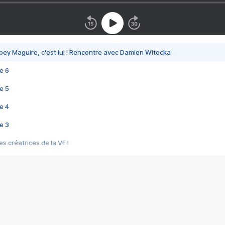
bey Maguire, c'est lui ! Rencontre avec Damien Witecka
e 6
e 5
e 4
e 3
s créatrices de la VF !
e 2
e 1
e Mektoub My Love arrive enfin ! Rencontre avec Shaïn Boumedine et Sal
i : après Toni en famille