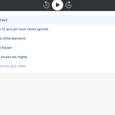
 DayZ
 a 13 ans (et vous l'avez ignoré)
e (littéralement)
im Rayan
 toutes les règles
s les jeux vidéo
us choquant de Rockstar ? - Le scandale BULLY
e plus moche de Steam
du RÊVE tourne au CAUCHEMAR
pendant 8 heures
it… à tort