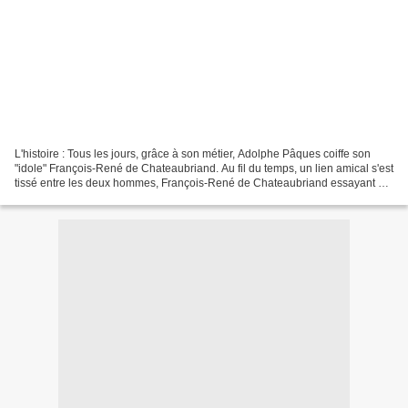
L'histoire : Tous les jours, grâce à son métier, Adolphe Pâques coiffe son
"idole" François-René de Chateaubriand. Au fil du temps, un lien amical s'est
tissé entre les deux hommes, François-René de Chateaubriand essayant sa
prose sur un Adolphe Pâques...