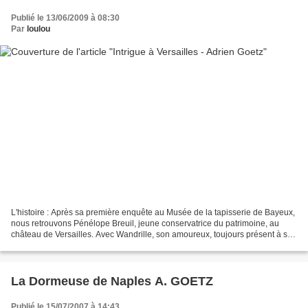
Publié le 13/06/2009 à 08:30
Par
loulou
L'histoire : Après sa première enquête au Musée de la tapisserie de Bayeux,
nous retrouvons Pénélope Breuil, jeune conservatrice du patrimoine, au
château de Versailles. Avec Wandrille, son amoureux, toujours présent à ses
côtés, elle va à nouveau se...
La Dormeuse de Naples A. GOETZ
Publié le 15/07/2007 à 14:43