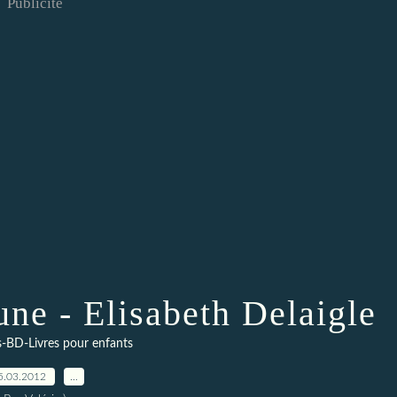
Publicité
une - Elisabeth Delaigle
s-BD-Livres pour enfants
5.03.2012
…