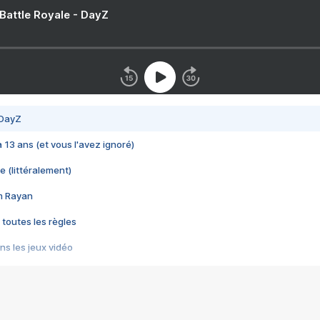
 Battle Royale - DayZ
 DayZ
 a 13 ans (et vous l'avez ignoré)
e (littéralement)
im Rayan
 toutes les règles
s les jeux vidéo
us choquant de Rockstar ? - Le scandale BULLY
e plus moche de Steam